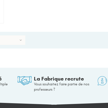
é
La Fabrique recrute
tiple
Vous souhaitez faire partie de nos
professeurs ?