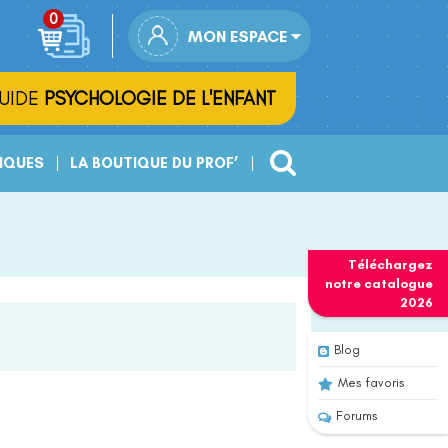
MON ESPACE
UIDE
PSYCHOLOGIE DE L'ENFANT
IQUES
LA BOUTIQUE DU PROF’
Téléchargez
notre
catalogue
2026
Blog
Mes favoris
Forums