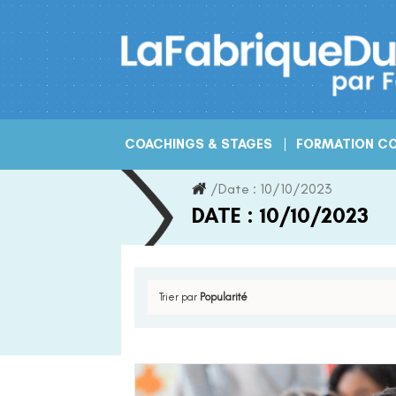
Skip
to
content
COACHINGS & STAGES
FORMATION CO
/
Date :
10/10/2023
DATE :
10/10/2023
Trier par
Popularité