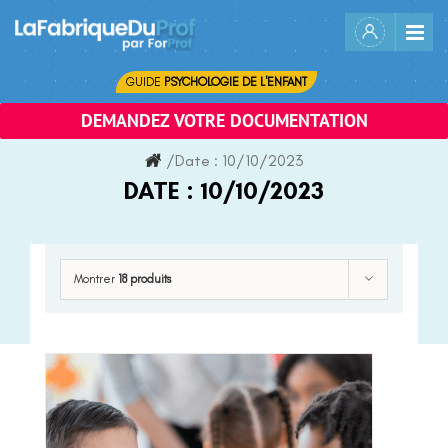
Skip
to
content
GUIDE
PSYCHOLOGIE DE L'ENFANT
DEMANDEZ VOTRE DOCUMENTATION
/
Date :
10/10/2023
DATE :
10/10/2023
Montrer
18 produits