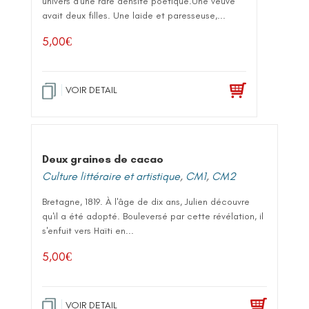
univers d'une rare densité poétique.Une veuve
avait deux filles. Une laide et paresseuse,...
5,00
€
VOIR DETAIL
Deux graines de cacao
Culture littéraire et artistique
,
CM1
,
CM2
Bretagne, 1819. À l'âge de dix ans, Julien découvre
qu'il a été adopté. Bouleversé par cette révélation, il
s'enfuit vers Haïti en...
5,00
€
VOIR DETAIL