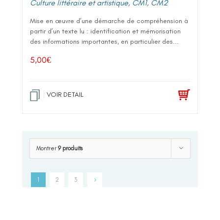
Culture littéraire et artistique
,
CM1
,
CM2
Mise en œuvre d’une démarche de compréhension à
partir d’un texte lu : identification et mémorisation
des informations importantes, en particulier des...
5,00
€
VOIR DETAIL
Montrer
9 produits
1
2
3