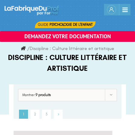
Skip
to
content
GUIDE
PSYCHOLOGIE DE L'ENFANT
DEMANDEZ VOTRE DOCUMENTATION
/
Discipline :
Culture littéraire et artistique
DISCIPLINE :
CULTURE LITTÉRAIRE ET
ARTISTIQUE
Montrer
9 produits
1
2
3