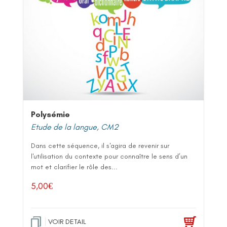
Polysémie
Etude de la langue
,
CM2
Dans cette séquence, il s'agira de revenir sur
l'utilisation du contexte pour connaître le sens d’un
mot et clarifier le rôle des...
5,00
€
VOIR DETAIL