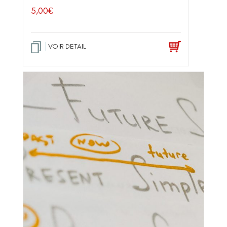
5,00
€
VOIR DETAIL