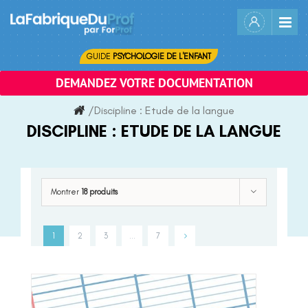
Skip
to
content
GUIDE
PSYCHOLOGIE DE L'ENFANT
DEMANDEZ VOTRE DOCUMENTATION
/
Discipline :
Etude de la langue
DISCIPLINE :
ETUDE DE LA LANGUE
Montrer
18 produits
1
2
3
…
7