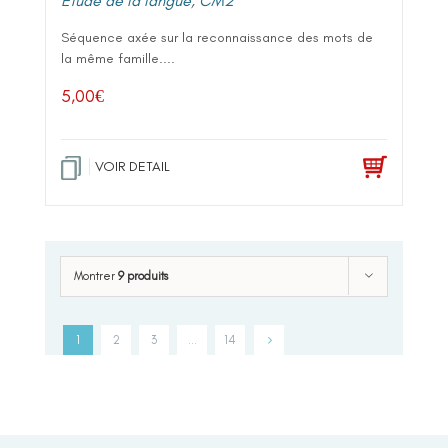
Etude de la langue
,
CM2
Séquence axée sur la reconnaissance des mots de
la même famille....
5,00
€
VOIR DETAIL
Montrer
9 produits
1
2
3
…
14