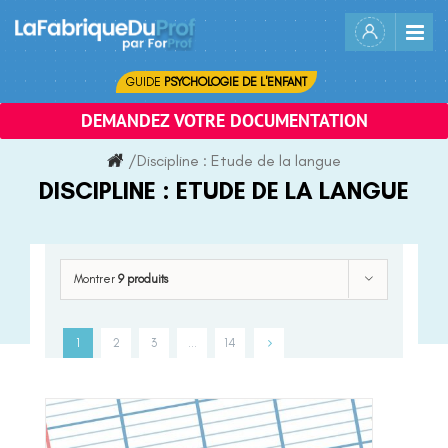
Skip
to
content
GUIDE
PSYCHOLOGIE DE L'ENFANT
DEMANDEZ VOTRE DOCUMENTATION
/
Discipline :
Etude de la langue
DISCIPLINE :
ETUDE DE LA LANGUE
Montrer
9 produits
1
2
3
…
14