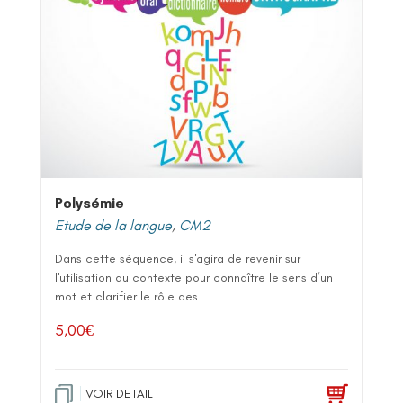
Polysémie
Etude de la langue
,
CM2
Dans cette séquence, il s'agira de revenir sur
l'utilisation du contexte pour connaître le sens d’un
mot et clarifier le rôle des...
5,00
€
VOIR DETAIL