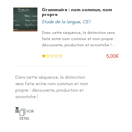
Grammaire : nom commun, nom
propre
Etude de la langue
,
CE1
Dans cette séquence, la distinction sera
faite entre nom commun et nom propre :
découverte, production et acrostiche !...
5,00
€
N
ot
e
1
.0
Dans cette séquence, la distinction
0
su
sera faite entre nom commun et nom
r 5
propre : découverte, production et
acrostiche !
VOIR
DETAIL