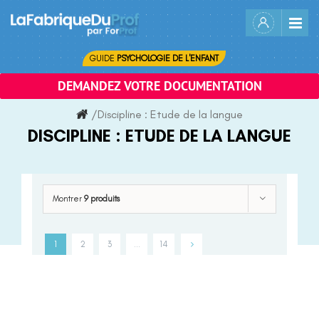
Skip
to
content
GUIDE
PSYCHOLOGIE DE L'ENFANT
DEMANDEZ VOTRE DOCUMENTATION
/
Discipline :
Etude de la langue
DISCIPLINE :
ETUDE DE LA LANGUE
Montrer
9 produits
1
2
3
…
14