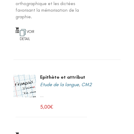
orthographique et les dictées
favorisant la mémorisation de la
graphie.
VOIR
DETAIL
Epithète et attribut
Etude de la langue
,
CM2
...
5,00
€