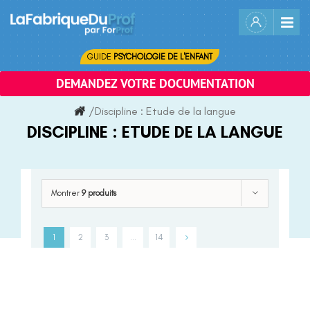
Skip
to
content
GUIDE
PSYCHOLOGIE DE L'ENFANT
DEMANDEZ VOTRE DOCUMENTATION
/
Discipline :
Etude de la langue
DISCIPLINE :
ETUDE DE LA LANGUE
Montrer
9 produits
1
2
3
…
14