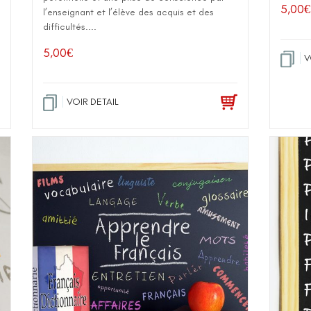
5,00
€
l’enseignant et l’élève des acquis et des
difficultés....
5,00
€
V
VOIR DETAIL