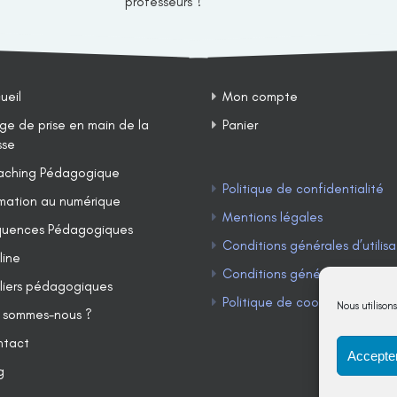
professeurs ?
ueil
Mon compte
ge de prise en main de la
Panier
sse
ching Pédagogique
Politique de confidentialité
mation au numérique
Mentions légales
uences Pédagogiques
Conditions générales d’utilisa
line
Conditions générales de ven
liers pédagogiques
Politique de cookies (UE)
Nous utilison
 sommes-nous ?
ntact
Accepter
g