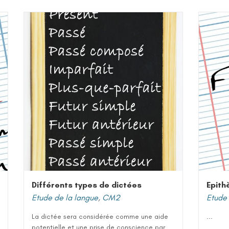
Différents types de dictées
Epith
Etude de la langue
,
CM2
Etude 
La dictée sera considérée comme une aide
...
potentielle et une prise de conscience par