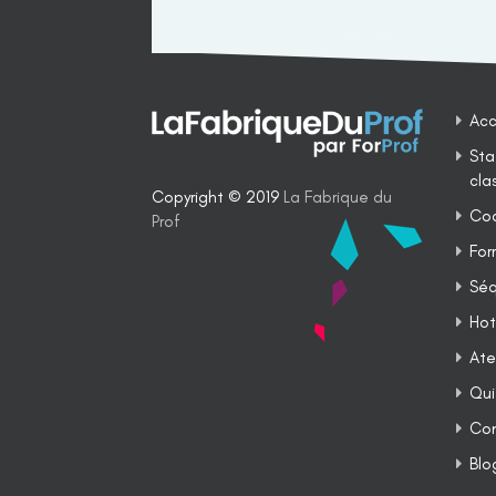
Acc
Sta
cla
Copyright © 2019
La Fabrique du
Coa
Prof
For
Séq
Hot
Ate
Qui
Co
Blo