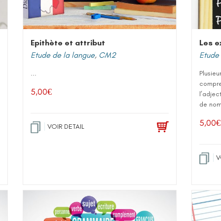
Epithète et attribut
Les e
Etude de la langue
,
CM2
Etude 
...
Plusieu
compre
5,00
€
l’adjec
de nom 
5,00
€
VOIR DETAIL
V