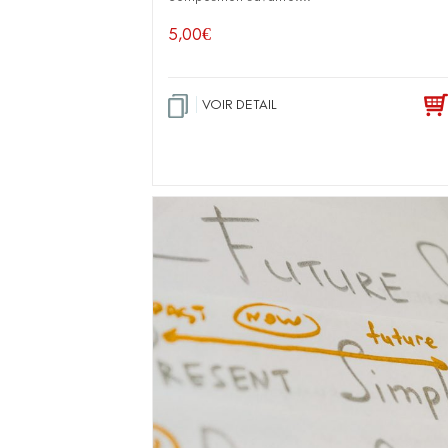
5,00
€
VOIR DETAIL