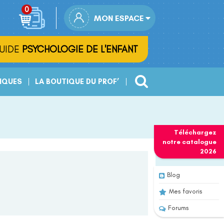
MON ESPACE
UIDE
PSYCHOLOGIE DE L'ENFANT
IQUES
LA BOUTIQUE DU PROF’
Téléchargez
notre
catalogue
2026
Blog
Mes favoris
Forums