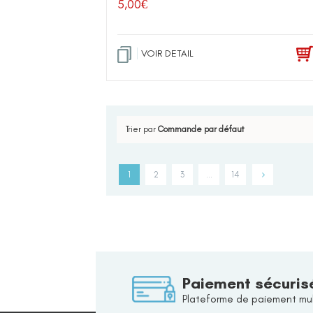
5,00
€
VOIR DETAIL
Trier par
Commande par défaut
1
2
3
…
14
Paiement sécuris
Plateforme de paiement mul