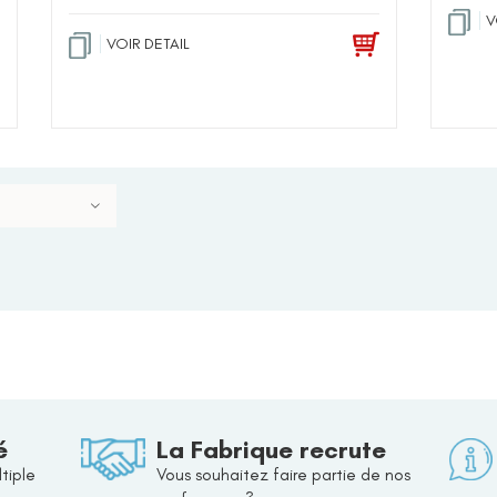
V
VOIR DETAIL
é
La Fabrique recrute
tiple
Vous souhaitez faire partie de nos