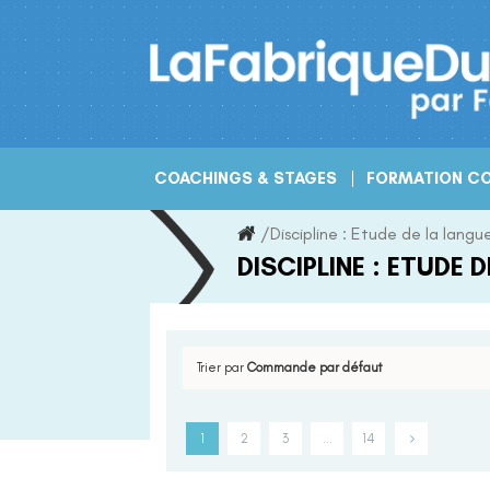
Skip
to
content
COACHINGS & STAGES
FORMATION CO
/
Discipline :
Etude de la langu
DISCIPLINE :
ETUDE D
Trier par
Commande par défaut
1
2
3
…
14