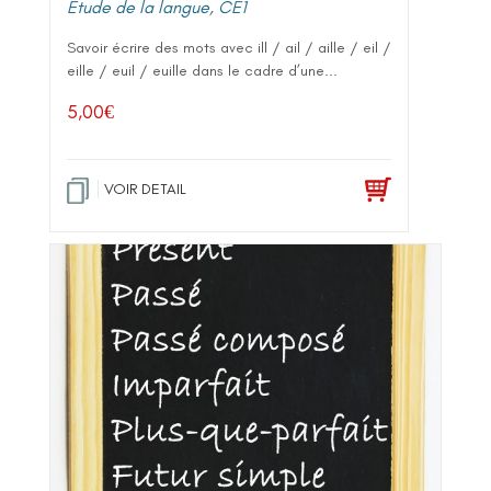
Etude de la langue
,
CE1
Savoir écrire des mots avec ill / ail / aille / eil /
eille / euil / euille dans le cadre d’une...
5,00
€
VOIR DETAIL