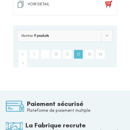
VOIR DETAIL
Montrer
9 produits
1
…
10
11
12
13
14
Paiement sécurisé
Plateforme de paiement multiple
La Fabrique recrute