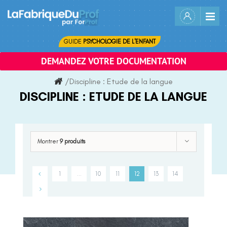
Skip
to
content
GUIDE
PSYCHOLOGIE DE L'ENFANT
DEMANDEZ VOTRE DOCUMENTATION
/
Discipline :
Etude de la langue
DISCIPLINE :
ETUDE DE LA LANGUE
Montrer
9 produits
1
…
10
11
12
13
14