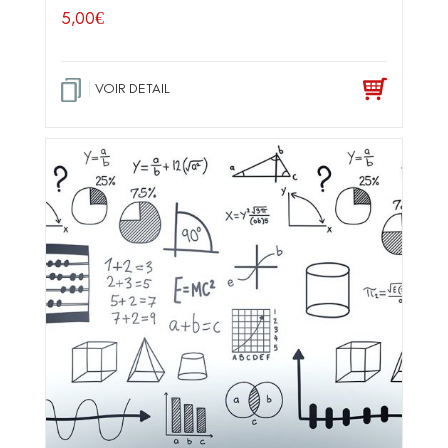
5,00
€
VOIR DETAIL