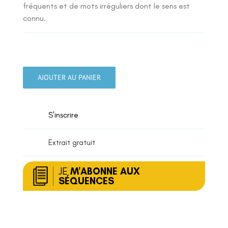
fréquents et de mots irréguliers dont le sens est
connu.
quantité
de
AJOUTER AU PANIER
Les
mots
invariables
S'inscrire
Extrait gratuit
JE
M'ABONNE AUX
SÉQUENCES