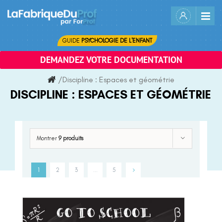
Skip
to
content
GUIDE
PSYCHOLOGIE DE L'ENFANT
DEMANDEZ VOTRE DOCUMENTATION
/
Discipline :
Espaces et géométrie
DISCIPLINE :
ESPACES ET GÉOMÉTRIE
Montrer
9 produits
1
2
3
…
5