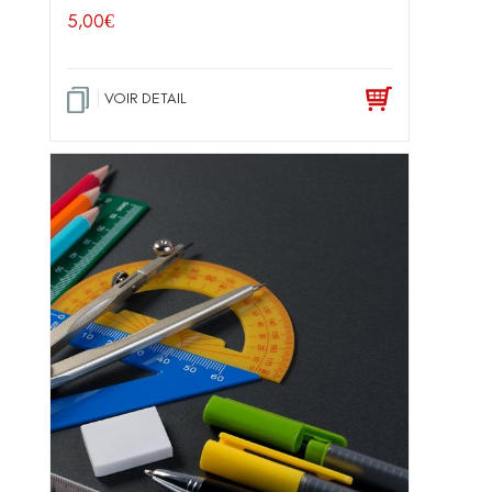
5,00
€
VOIR DETAIL