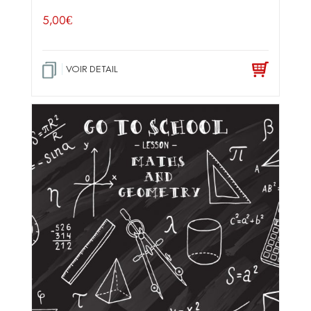
5,00
€
VOIR DETAIL