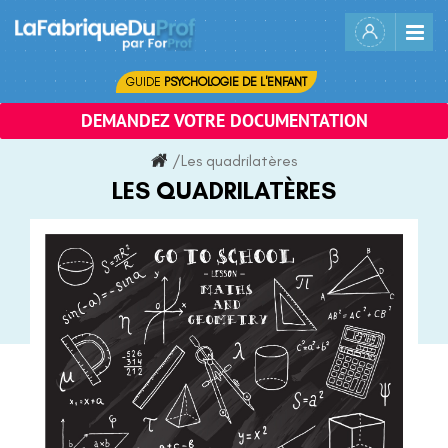
Skip
to
content
GUIDE
PSYCHOLOGIE DE L'ENFANT
DEMANDEZ VOTRE DOCUMENTATION
/
Les quadrilatères
LES QUADRILATÈRES