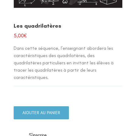
Les quadrilatères
5,00
€
Dans cette séquence, l’enseignant abordera les
caractéristiques des quadrilatères, des
quadrilatères particuliers en invitant les élèves à
tracer les quadrilatères à partir de leurs
caractéristiques.
quantité
de
AJOUTER AU PANIER
Les
quadrilatères
S'inscrire