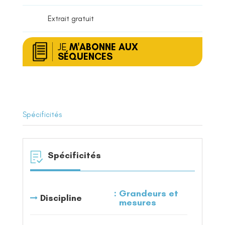
et
volumes
Extrait gratuit
JE
M'ABONNE AUX
SÉQUENCES
Spécificités
Spécificités
Grandeurs et
Discipline
mesures