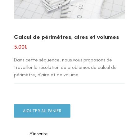
Calcul de périmètres, aires et volumes
5,00
€
Dans cette séquence, nous vous proposons de
travailler la résolution de problèmes de calcul de
périmètre, d’aire et de volume.
quantité
de
AJOUTER AU PANIER
Calcul
de
périmètres,
S'inscrire
aires