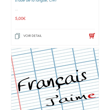
Etude de la langue
,
CM1
...
5,00
€
VOIR DETAIL