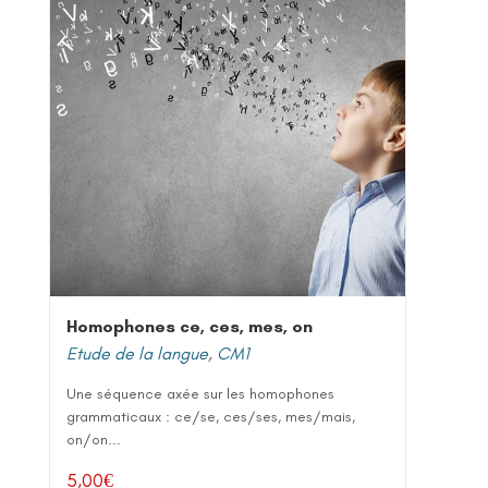
Homophones ce, ces, mes, on
Etude de la langue
,
CM1
Une séquence axée sur les homophones
grammaticaux : ce/se, ces/ses, mes/mais,
on/on...
5,00
€