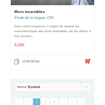
Mots invariables
Etude de la langue
,
CM1
Dans cette séquence, il s'agira de repérer les
caractéristiques des mots invariables, de les utiliser à
bon escient....
5,00
€
VOIR DETAIL
Montrer
18 produits
1
2
3
4
…
7