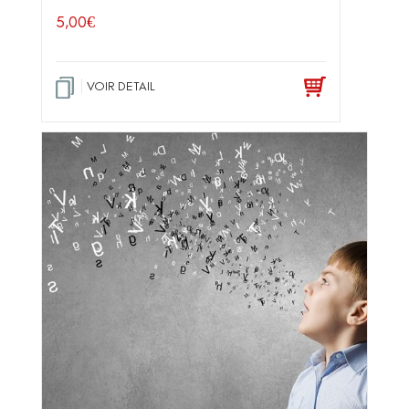
5,00
€
VOIR DETAIL