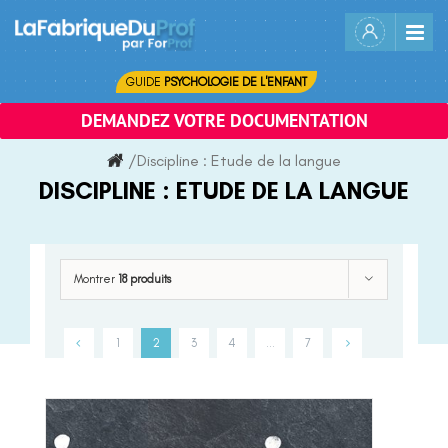
Skip
to
content
GUIDE
PSYCHOLOGIE DE L'ENFANT
DEMANDEZ VOTRE DOCUMENTATION
/
Discipline :
Etude de la langue
DISCIPLINE :
ETUDE DE LA LANGUE
Montrer
18 produits
1
2
3
4
…
7