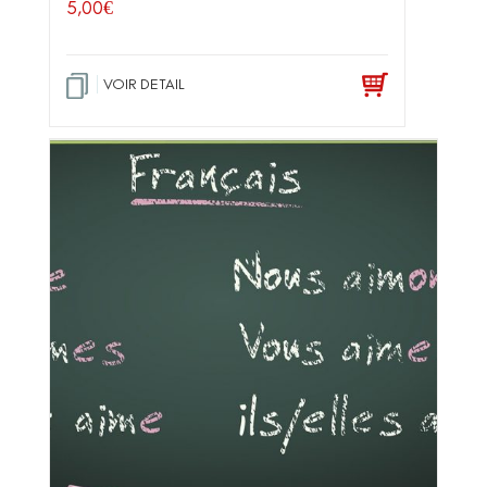
5,00
€
VOIR DETAIL