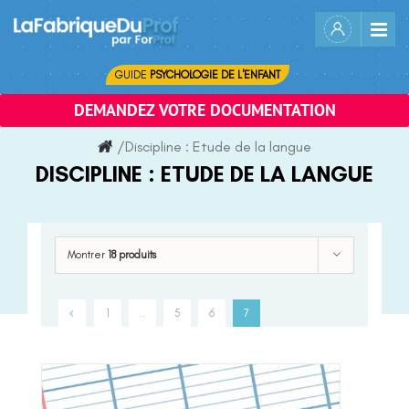
Skip
to
content
GUIDE
PSYCHOLOGIE DE L'ENFANT
DEMANDEZ VOTRE DOCUMENTATION
/
Discipline :
Etude de la langue
DISCIPLINE :
ETUDE DE LA LANGUE
Montrer
18 produits
1
…
5
6
7