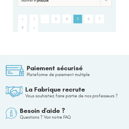
Montrer
9 produits
1
…
3
4
5
6
7
8
Paiement sécurisé
Plateforme de paiement multiple
La Fabrique recrute
Vous souhaitez faire partie de nos professeurs ?
Besoin d'aide ?
Questions ? Voir notre FAQ