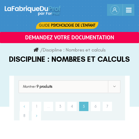
Skip
to
content
GUIDE
PSYCHOLOGIE DE L'ENFANT
DEMANDEZ VOTRE DOCUMENTATION
/
Discipline :
Nombres et calculs
DISCIPLINE :
NOMBRES ET CALCULS
Montrer
9 produits
1
…
3
4
5
6
7
8