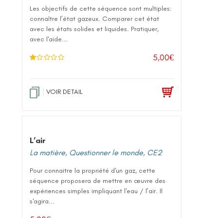
Les objectifs de cette séquence sont multiples:
connaître l’état gazeux. Comparer cet état
avec les états solides et liquides. Pratiquer,
avec l'aide...
5,00
€
N
ot
e
1
.0
VOIR DETAIL
0
su
r 5
L’air
La matière
,
Questionner le monde
,
CE2
Pour connaitre la propriété d'un gaz, cette
séquence proposera de mettre en œuvre des
expériences simples impliquant l'eau / l’air. Il
s'agira...