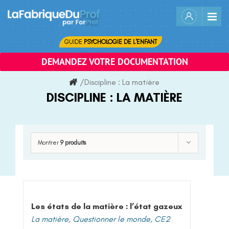
Skip
to
content
GUIDE
PSYCHOLOGIE DE L'ENFANT
DEMANDEZ VOTRE DOCUMENTATION
/
Discipline :
La matière
DISCIPLINE :
LA MATIÈRE
Montrer
9 produits
Les états de la matière : l’état gazeux
La matière
,
Questionner le monde
,
CE2