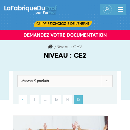
Skip
to
content
GUIDE
PSYCHOLOGIE DE L'ENFANT
DEMANDEZ VOTRE DOCUMENTATION
/
Niveau :
CE2
NIVEAU :
CE2
Montrer
9 produits
1
…
13
14
15