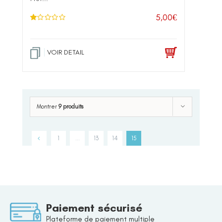
5,00
€
N
ot
e
1
.0
VOIR DETAIL
0
su
r 5
Montrer
9 produits
1
…
13
14
15
Paiement sécurisé
Plateforme de paiement multiple