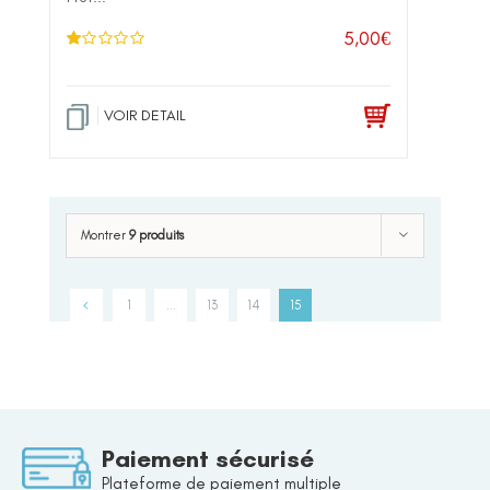
5,00
€
N
ot
e
1
.0
VOIR DETAIL
0
su
r 5
Montrer
9 produits
1
…
13
14
15
Paiement sécurisé
Plateforme de paiement multiple