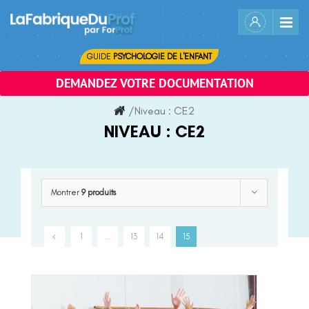
Skip
to
content
GUIDE
PSYCHOLOGIE DE L'ENFANT
DEMANDEZ VOTRE DOCUMENTATION
/
Niveau :
CE2
NIVEAU :
CE2
Montrer
9 produits
1
…
13
14
15