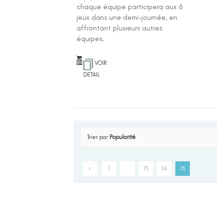
chaque équipe participera aux 6
jeux dans une demi-journée, en
affrontant plusieurs autres
équipes.
VOIR
DETAIL
Trier par
Popularité
1
…
13
14
15