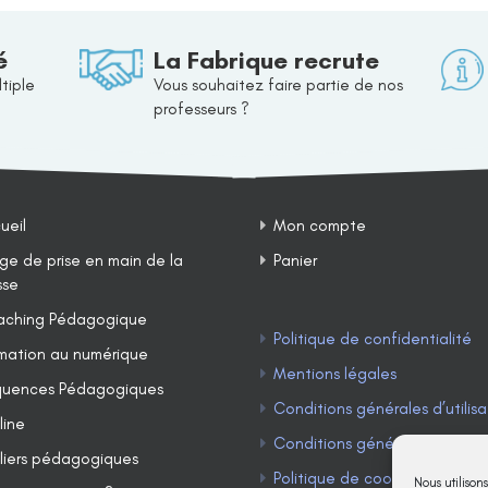
é
La Fabrique recrute
tiple
Vous souhaitez faire partie de nos
professeurs ?
ueil
Mon compte
ge de prise en main de la
Panier
sse
ching Pédagogique
Politique de confidentialité
mation au numérique
Mentions légales
uences Pédagogiques
Conditions générales d’utilisa
line
Conditions générales de ven
liers pédagogiques
Politique de cookies (UE)
Nous utilison