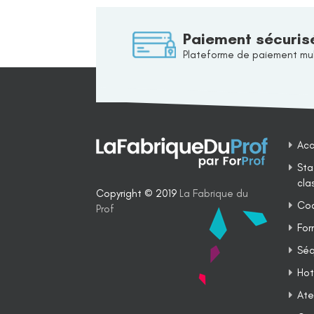
Paiement sécuris
Plateforme de paiement mul
Acc
Sta
cla
Copyright © 2019
La Fabrique du
Coa
Prof
For
Séq
Hot
Ate