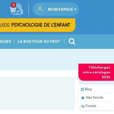
MON ESPACE
UIDE
PSYCHOLOGIE DE L'ENFANT
IQUES
LA BOUTIQUE DU PROF’
Téléchargez
notre
catalogue
2026
Blog
Mes favoris
Forums