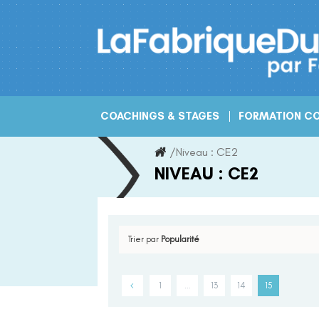
Skip
to
content
COACHINGS & STAGES
FORMATION CO
/
Niveau :
CE2
NIVEAU :
CE2
Trier par
Popularité
1
…
13
14
15