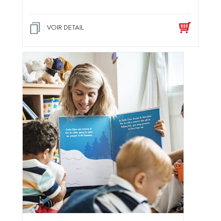
No
te
1
.2
5
VOIR DETAIL
sur
5