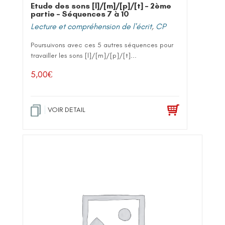
Etude des sons [l]/[m]/[p]/[t] – 2ème
partie – Séquences 7 à 10
Lecture et compréhension de l'écrit
,
CP
Poursuivons avec ces 5 autres séquences pour
travailler les sons [l]/[m]/[p]/[t]...
5,00
€
VOIR DETAIL