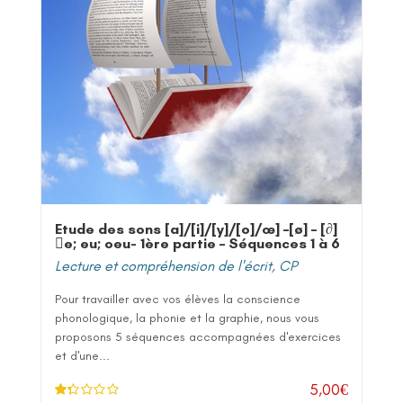
Etude des sons [a]/[i]/[y]/[o]/œ] –[ø] – [∂]
e; eu; oeu- 1ère partie – Séquences 1 à 6
Lecture et compréhension de l'écrit
,
CP
Pour travailler avec vos élèves la conscience
phonologique, la phonie et la graphie, nous vous
proposons 5 séquences accompagnées d'exercices
et d'une...
5,00
€