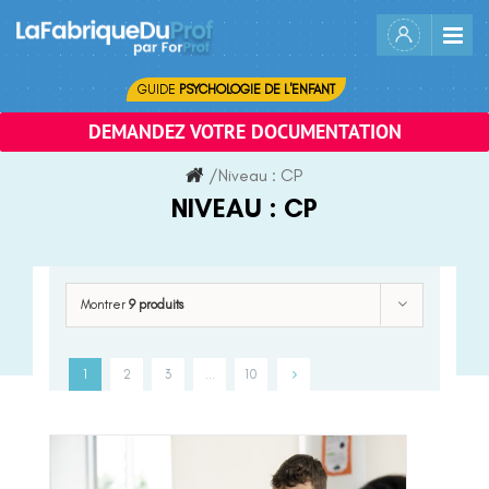
Skip
to
content
GUIDE
PSYCHOLOGIE DE L'ENFANT
DEMANDEZ VOTRE DOCUMENTATION
/
Niveau :
CP
NIVEAU :
CP
Montrer
9 produits
1
2
3
…
10