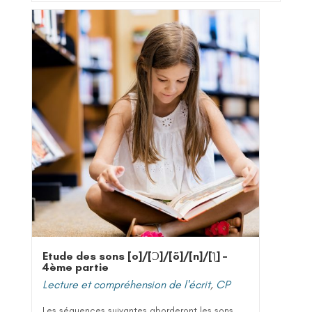
Etude des sons [o]/[Ɔ]/[õ]/[n]/[ƪ] –
4ème partie
Lecture et compréhension de l'écrit
,
CP
Les séquences suivantes aborderont les sons