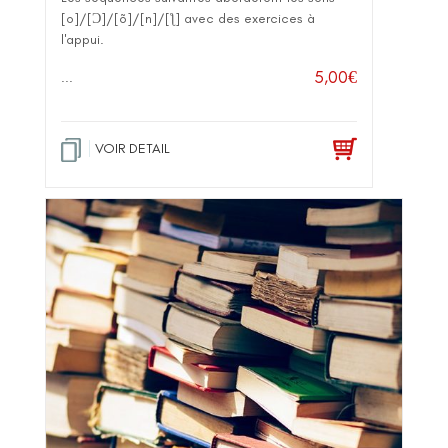
[o]/[Ɔ]/[õ]/[n]/[ƪ] avec des exercices à
l'appui.
5,00
€
...
VOIR DETAIL