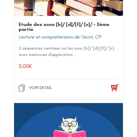
Etude des sons [b]/ [d]/[f]/ [v]/ – 5ème
partie
Lecture et compréhension de l'écrit
,
CP
2 séquences centrées sur les sons [b]/ [d]/[f]/ [v]
avec exercices d'application...
5,00
€
VOIR DETAIL