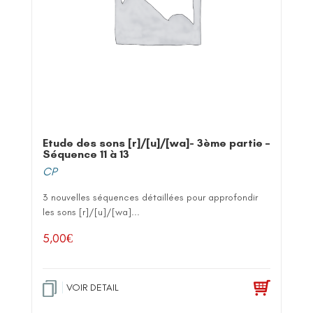
Etude des sons [r]/[u]/[wa]- 3ème partie –
Séquence 11 à 13
CP
3 nouvelles séquences détaillées pour approfondir
les sons [r]/[u]/[wa]...
5,00
€
VOIR DETAIL