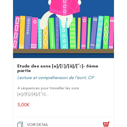
Etude des sons [e]/[Ɛ]/[ã]/[˜ε]- 6ème
partie
Lecture et compréhension de l'écrit
,
CP
4 séquences pour travailler les sons
[e]/[Ɛ]/[ã]/[˜ε]...
5,00
€
VOIR DETAIL