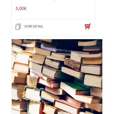
5,00
€
VOIR DETAIL