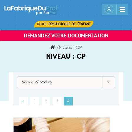
Skip
to
content
GUIDE
PSYCHOLOGIE DE L'ENFANT
DEMANDEZ VOTRE DOCUMENTATION
/
Niveau :
CP
NIVEAU :
CP
Montrer
27 produits
1
2
3
4