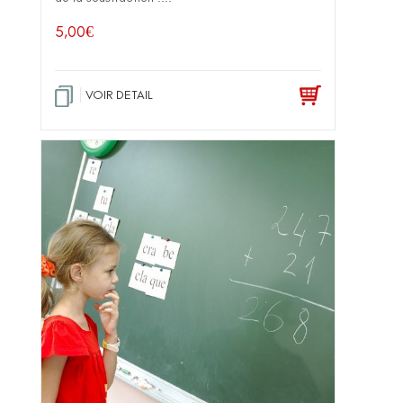
5,00
€
VOIR DETAIL