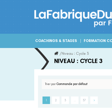
Skip
to
content
COACHINGS & STAGES
FORMATION CO
/
Niveau :
Cycle 3
NIVEAU :
CYCLE 3
Trier par
Commande par défaut
1
2
3
…
37