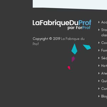
Acc
Sta
cla
Copyright © 2019
La Fabrique du
Coa
Prof
For
Séq
Hot
Ate
Qui
Co
Blo