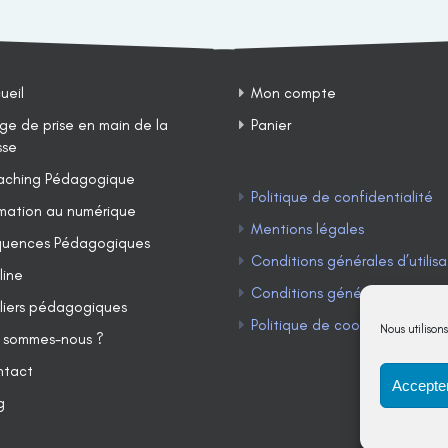
ueil
Mon compte
ge de prise en main de la
Panier
sse
ching Pédagogique
Politique de confidentialité
mation au numérique
Mentions légales
uences Pédagogiques
Conditions générales d’utilisa
line
Conditions générales de ven
liers pédagogiques
Politique de cookies (UE)
Nous utilison
 sommes-nous ?
ntact
Accepter
g