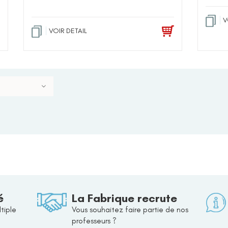
V
VOIR DETAIL
é
La Fabrique recrute
tiple
Vous souhaitez faire partie de nos
professeurs ?