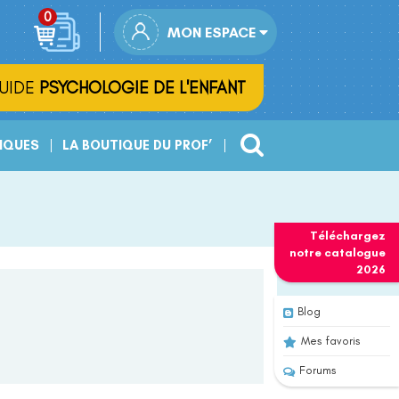
MON ESPACE
UIDE
PSYCHOLOGIE DE L'ENFANT
IQUES
LA BOUTIQUE DU PROF’
Téléchargez
notre
catalogue
2026
Blog
Mes favoris
Forums