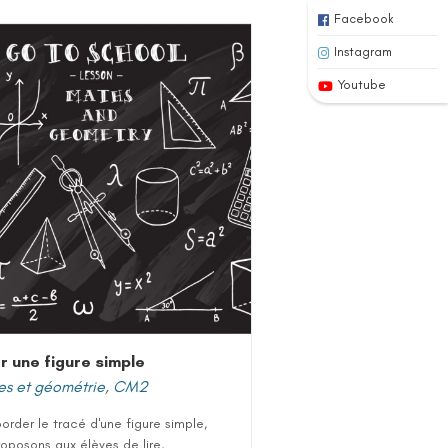
Facebook
Instagram
Youtube
r une figure simple
es et géométrie
,
CM2
order le tracé d'une figure simple,
oposons aux élèves de lire,