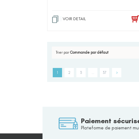
VOIR DETAIL
Trier par
Commande par défaut
1
2
3
…
37
Paiement sécuris
Plateforme de paiement mul