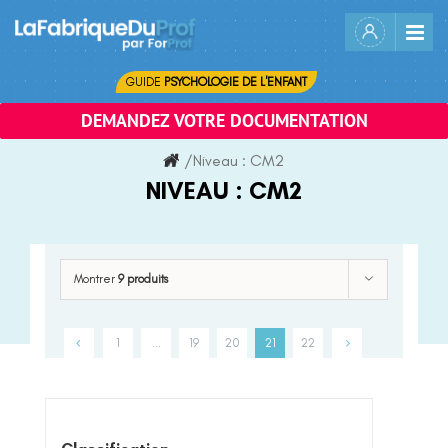
Skip
to
content
GUIDE
PSYCHOLOGIE DE L'ENFANT
DEMANDEZ VOTRE DOCUMENTATION
/
Niveau :
CM2
NIVEAU :
CM2
Montrer
9 produits
1
…
19
20
21
22