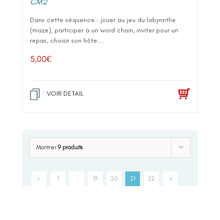
CM2
Dans cette séquence : jouer au jeu du labyrinthe
(maze), participer à un word chain, inviter pour un
repas, choisir son hôte...
5,00
€
VOIR DETAIL
Montrer
9 produits
1
…
19
20
21
22