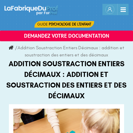
Skip
to
content
GUIDE
PSYCHOLOGIE DE L'ENFANT
DEMANDEZ VOTRE DOCUMENTATION
/
Addition Soustraction Entiers Décimaux : addition et
soustraction des entiers et des décimaux
ADDITION SOUSTRACTION ENTIERS
DÉCIMAUX : ADDITION ET
SOUSTRACTION DES ENTIERS ET DES
DÉCIMAUX