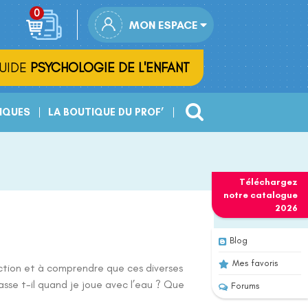
MON ESPACE
UIDE
PSYCHOLOGIE DE L'ENFANT
IQUES
LA BOUTIQUE DU PROF’
Téléchargez
notre
catalogue
2026
Blog
Mes favoris
ction et à comprendre que ces diverses
sse t-il quand je joue avec l’eau ? Que
Forums