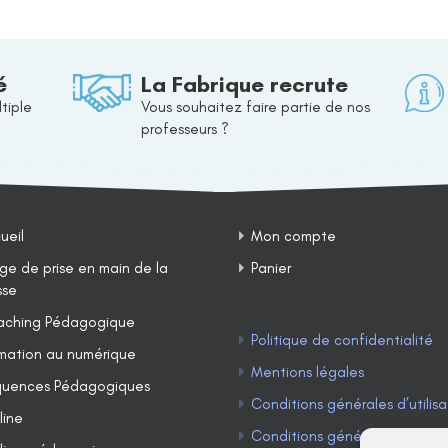
é
La Fabrique recrute
tiple
Vous souhaitez faire partie de nos
professeurs ?
ueil
Mon compte
ge de prise en main de la
Panier
sse
ching Pédagogique
Politique de confidentialité
mation au numérique
Mentions légales
uences Pédagogiques
Conditions générales d’utilisa
line
Conditions générales de ven