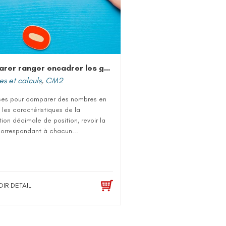
Comparer ranger encadrer les grands nombres entiers
s et calculs
,
CM2
ces pour comparer des nombres en
t les caractéristiques de la
ion décimale de position, revoir la
correspondant à chacun...
OIR DETAIL