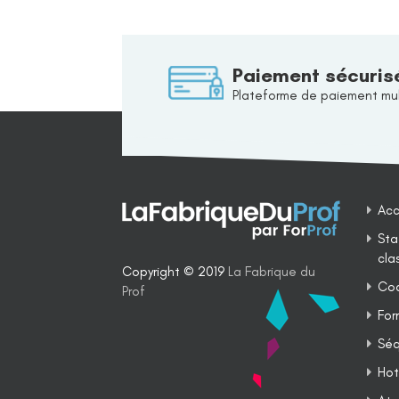
Paiement sécuris
Plateforme de paiement mul
Acc
Sta
cla
Copyright © 2019
La Fabrique du
Coa
Prof
For
Séq
Hot