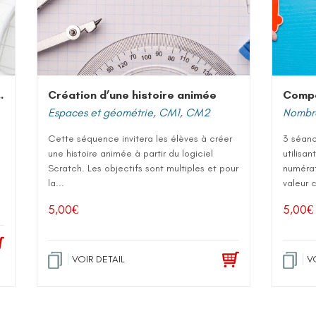
aires et volumes
Création d’une histoire animée
Espaces et géométrie
,
CM1
,
CM2
Nombre
Cette séquence invitera les élèves à créer
3 séan
une histoire animée à partir du logiciel
utilisan
Scratch. Les objectifs sont multiples et pour
numérat
la...
valeur 
5,00
€
5,00
€
VOIR DETAIL
V