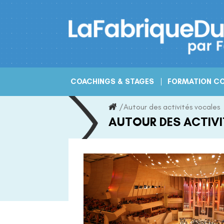
Skip
to
content
COACHINGS & STAGES
FORMATION CO
/
Autour des activités vocales
AUTOUR DES ACTIV