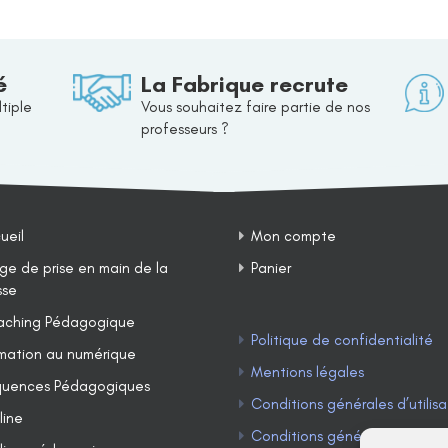
é
La Fabrique recrute
tiple
Vous souhaitez faire partie de nos
professeurs ?
ueil
Mon compte
ge de prise en main de la
Panier
sse
ching Pédagogique
Politique de confidentialité
mation au numérique
Mentions légales
uences Pédagogiques
Conditions générales d’utilisa
line
Conditions générales de ven