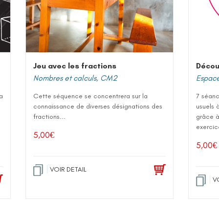
Jeu avec les fractions
Décou
Nombres et calculs
,
CM2
Espace
a
Cette séquence se concentrera sur la
7 séanc
connaissance de diverses désignations des
usuels à
fractions...
grâce à
exercic
5,00
€
5,00
€
VOIR DETAIL
V