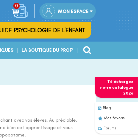
MON ESPACE
UIDE
PSYCHOLOGIE DE L'ENFANT
IQUES
LA BOUTIQUE DU PROF’
Téléchargez
notre
catalogue
2026
Blog
Mes favoris
 chant avec vos élèves. Au préalable,
r à bien cet apprentissage et vous
Forums
Hippopotame.