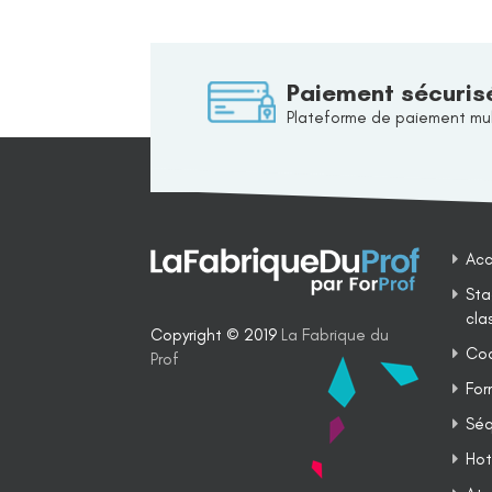
Paiement sécuris
Plateforme de paiement mul
Acc
Sta
cla
Copyright © 2019
La Fabrique du
Coa
Prof
For
Séq
Hot