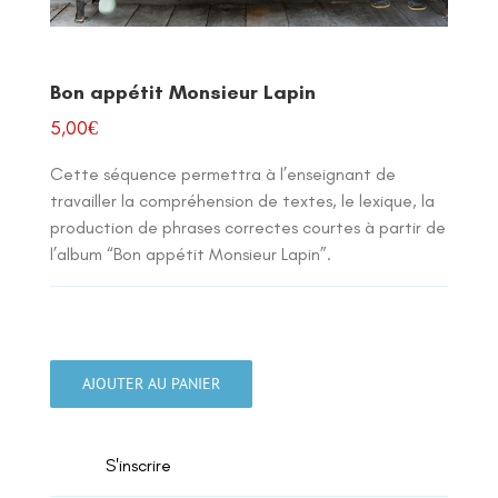
Bon appétit Monsieur Lapin
5,00
€
Cette séquence permettra à l’enseignant de
travailler la compréhension de textes, le lexique, la
production de phrases correctes courtes à partir de
l’album “Bon appétit Monsieur Lapin”.
quantité
de
AJOUTER AU PANIER
Bon
appétit
Monsieur
S'inscrire
Lapin