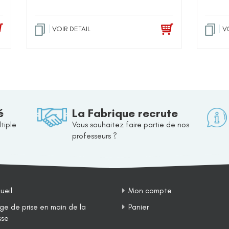
VOIR DETAIL
V
é
La Fabrique recrute
tiple
Vous souhaitez faire partie de nos
professeurs ?
ueil
Mon compte
ge de prise en main de la
Panier
sse