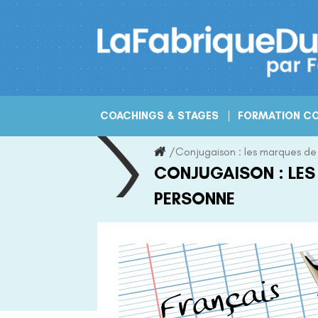
Skip
to
content
COACHINGS & STAGES
FORMATION CO
/
Conjugaison : les marques de
CONJUGAISON : LES
PERSONNE