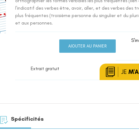
orthographier les formes verbales les plus fréquentes (lien a
l’indicatif des verbes être, avoir, aller, et des verbes des 
plus fréquentes (troisième personne du singulier et du plur
et aux personnes.
S'in
AJOUTER AU PANIER
quantité
de
Conjugaison
Extrait gratuit
:
JE
M'
les
marques
de
la
personne
Spécificités