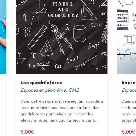
Les quadrilatères
Repro
Espaces et géométrie
,
CM2
Espace
Dans cette séquence, l'enseignant abordera
Dans ce
les caractéristiques des quadrilatères, des
sur la 
quadrilatères particuliers en invitant les
règle o
élèves à tracer les quadrilatères à partir...
proprié
5,00
€
5,00
€