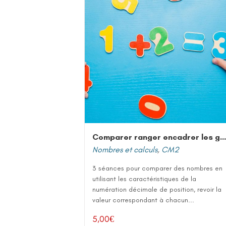
Comparer ranger encadrer les grands nombres entiers
Nombres et calculs
,
CM2
3 séances pour comparer des nombres en
utilisant les caractéristiques de la
numération décimale de position, revoir la
valeur correspondant à chacun...
5,00
€