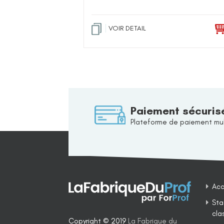
VOIR DETAIL
Paiement sécuris
Plateforme de paiement mul
Acc
Sta
cla
Copyright © 2019
La Fabrique du