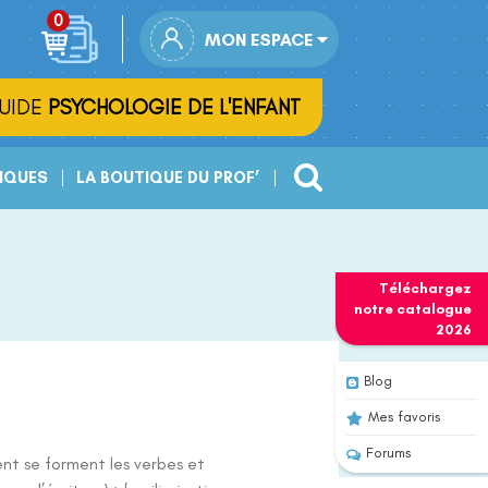
MON ESPACE
UIDE
PSYCHOLOGIE DE L'ENFANT
IQUES
LA BOUTIQUE DU PROF’
Téléchargez
notre
catalogue
2026
Blog
Mes favoris
Forums
t se forment les verbes et