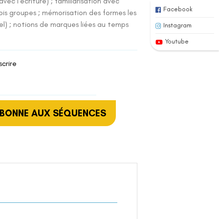
vec l’écriture) ; familiarisation avec
Facebook
trois groupes ; mémorisation des formes les
iel) ; notions de marques liées au temps
Instagram
Youtube
scrire
ABONNE AUX SÉQUENCES