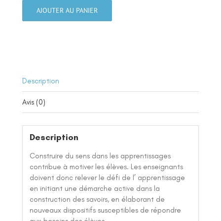
Donner
AJOUTER AU PANIER
du
sens
aux
apprentissages
Description
Avis (0)
Description
Construire du sens dans les apprentissages
contribue à motiver les élèves. Les enseignants
doivent donc relever le défi de l’ apprentissage
en initiant une démarche active dans la
construction des savoirs, en élaborant de
nouveaux dispositifs susceptibles de répondre