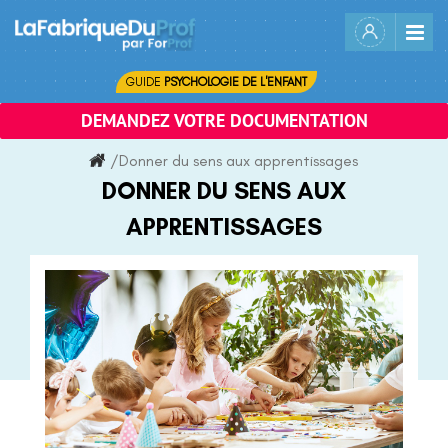
Skip
to
content
GUIDE
PSYCHOLOGIE DE L'ENFANT
DEMANDEZ VOTRE DOCUMENTATION
/
Donner du sens aux apprentissages
DONNER DU SENS AUX
APPRENTISSAGES