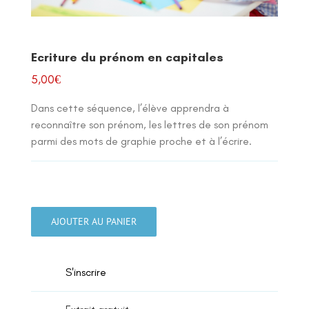
Ecriture du prénom en capitales
5,00
€
Dans cette séquence, l’élève apprendra à
reconnaître son prénom, les lettres de son prénom
parmi des mots de graphie proche et à l’écrire.
quantité
de
AJOUTER AU PANIER
Ecriture
du
prénom
S'inscrire
en
capitales