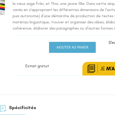
le vieux sage Frân, et Thia, une jeune fille. Dans cette séqu
variés en s’appropriant les différentes dimensions de l’acti
puis autonome) d’une démarche de production de textes :
matériau linguistique, trouver et organiser des idées, élab
cohérence, élaborer des paragraphes ou d’autres formes d’
S'in
AJOUTER AU PANIER
quantité
de
Grand
Extrait gratuit
Ours
JE
M'
Spécificités