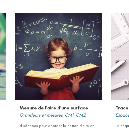
nsécutifs
Mesure de l’aire d’une surface
Grandeurs et mesures
,
CM1
,
CM2
Espace
4 séances pour aborder la notion d'aire et
La séqu