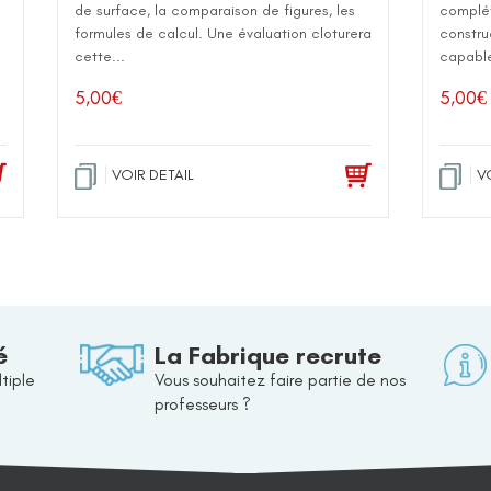
de surface, la comparaison de figures, les
complét
formules de calcul. Une évaluation cloturera
constru
cette...
capable
5,00
€
5,00
€
VOIR DETAIL
V
é
La Fabrique recrute
tiple
Vous souhaitez faire partie de nos
professeurs ?