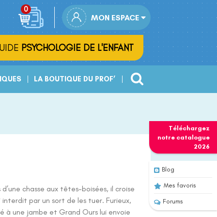
MON ESPACE
UIDE
PSYCHOLOGIE DE L'ENFANT
IQUES
LA BOUTIQUE DU PROF’
Téléchargez
notre
catalogue
2026
Blog
Mes favoris
 d’une chasse aux têtes-boisées, il croise
 interdit par un sort de les tuer. Furieux,
Forums
ssé à une jambe et Grand Ours lui envoie