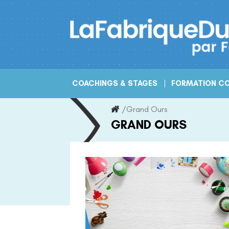
Skip
to
content
COACHINGS & STAGES
FORMATION CO
/
Grand Ours
GRAND OURS