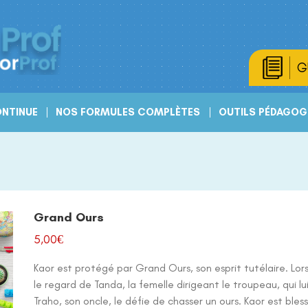
G
NTINUE
NOS FORMULES COMPLÈTES
OUTILS PÉDAGOG
Grand Ours
5,00
€
Kaor est protégé par Grand Ours, son esprit tutélaire. Lors
le regard de Tanda, la femelle dirigeant le troupeau, qui lui
Traho, son oncle, le défie de chasser un ours. Kaor est ble