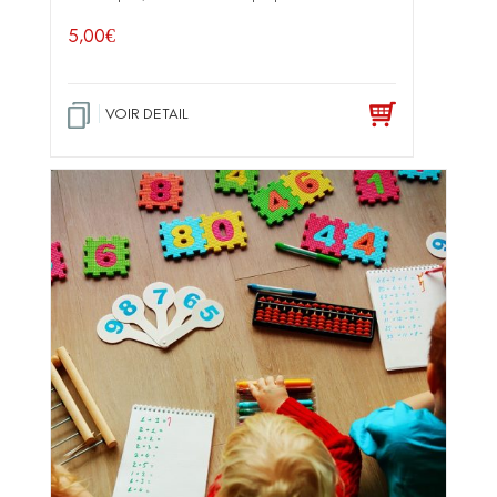
5,00
€
VOIR DETAIL