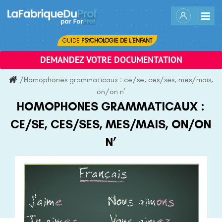
Skip
to
content
GUIDE
PSYCHOLOGIE DE L'ENFANT
DEMANDEZ VOTRE DOCUMENTATION
/
Homophones grammaticaux : ce/se, ces/ses, mes/mais,
on/on n’
HOMOPHONES GRAMMATICAUX :
CE/SE, CES/SES, MES/MAIS, ON/ON
N’