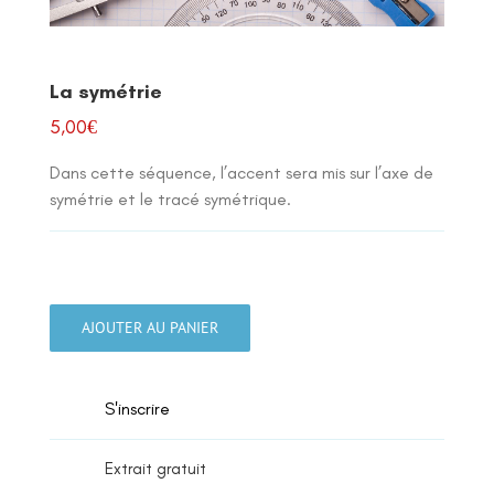
La symétrie
5,00
€
Dans cette séquence, l’accent sera mis sur l’axe de
symétrie et le tracé symétrique.
quantité
de
AJOUTER AU PANIER
La
symétrie
S'inscrire
Extrait gratuit