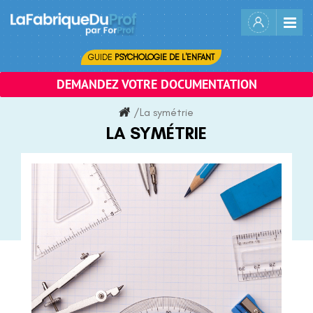
Skip
to
content
GUIDE
PSYCHOLOGIE DE L'ENFANT
DEMANDEZ VOTRE DOCUMENTATION
/
La symétrie
LA SYMÉTRIE