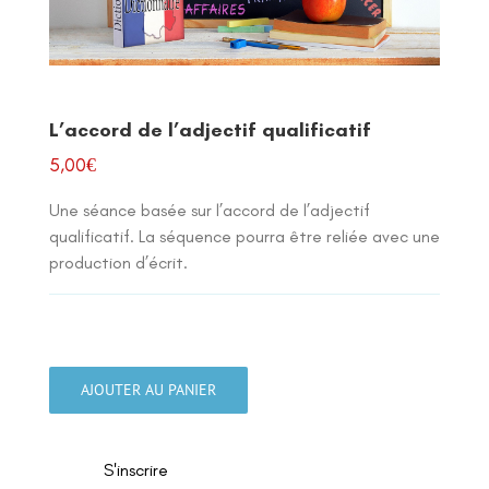
L’accord de l’adjectif qualificatif
5,00
€
Une séance basée sur l’accord de l’adjectif
qualificatif. La séquence pourra être reliée avec une
production d’écrit.
quantité
de
AJOUTER AU PANIER
L'accord
de
l'adjectif
S'inscrire
qualificatif