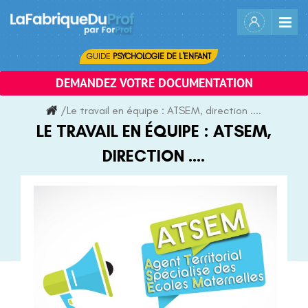
Skip
to
content
GUIDE
PSYCHOLOGIE DE L'ENFANT
DEMANDEZ VOTRE DOCUMENTATION
/
Le travail en équipe : ATSEM, direction ....
LE TRAVAIL EN ÉQUIPE : ATSEM,
DIRECTION ....