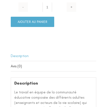
quantité
de
Le
AJOUTER AU PANIER
travail
en
équipe
:
ATSEM,
direction
Description
....
Avis (0)
Description
Le travail en équipe de la communauté
éducative composée des différents adultes
(enseignants et acteurs de la vie scolaire) qui