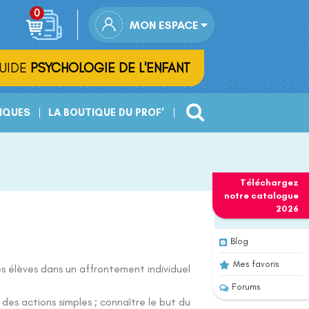
MON ESPACE
UIDE
PSYCHOLOGIE DE L'ENFANT
IQUES
LA BOUTIQUE DU PROF’
Téléchargez
notre
catalogue
2026
Blog
Mes favoris
es élèves dans un affrontement individuel
Forums
des actions simples ; connaître le but du