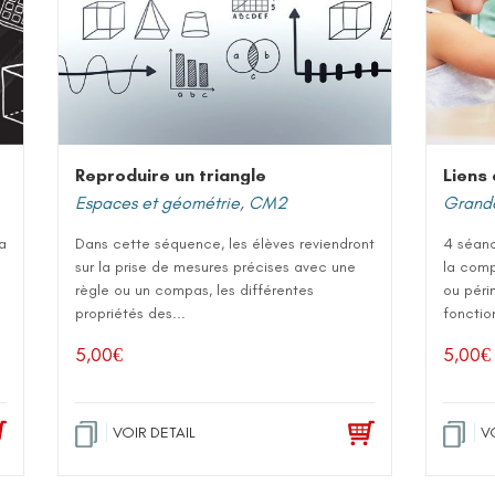
Reproduire un triangle
Liens
Espaces et géométrie
,
CM2
Grande
a
Dans cette séquence, les élèves reviendront
4 séanc
sur la prise de mesures précises avec une
la comp
règle ou un compas, les différentes
ou périm
propriétés des...
fonction
5,00
€
5,00
€
VOIR DETAIL
V