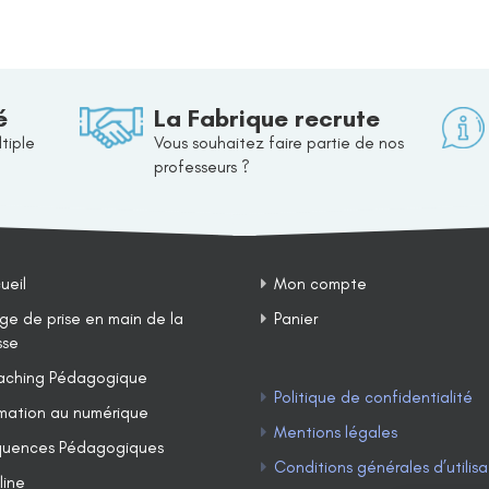
é
La Fabrique recrute
tiple
Vous souhaitez faire partie de nos
professeurs ?
ueil
Mon compte
ge de prise en main de la
Panier
sse
ching Pédagogique
Politique de confidentialité
mation au numérique
Mentions légales
uences Pédagogiques
Conditions générales d’utilisa
line