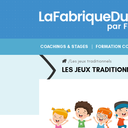
Skip
to
content
COACHINGS & STAGES
FORMATION CO
/
Les jeux traditionnels
LES JEUX TRADITION