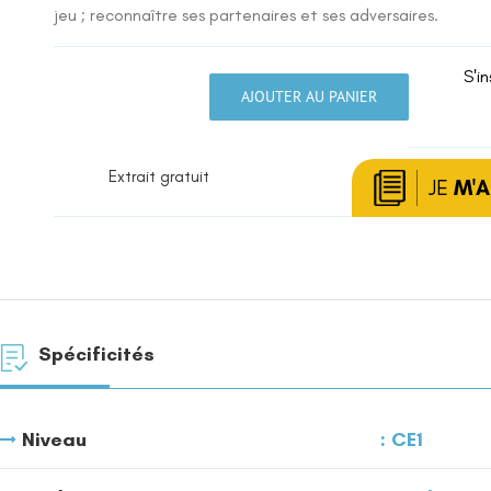
jeu ; reconnaître ses partenaires et ses adversaires.
S'in
AJOUTER AU PANIER
quantité
de
Les
Extrait gratuit
jeux
JE
M'
traditionnels
Spécificités
Niveau
CE1