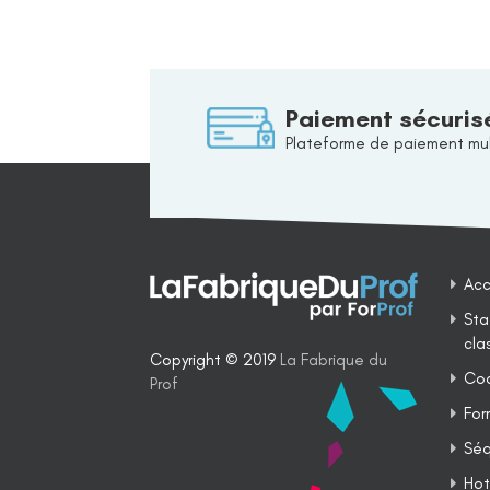
Paiement sécuris
Plateforme de paiement mul
Acc
Sta
cla
Copyright © 2019
La Fabrique du
Coa
Prof
For
Séq
Hot