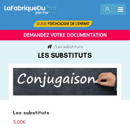
Skip
to
content
GUIDE
PSYCHOLOGIE DE L'ENFANT
DEMANDEZ VOTRE DOCUMENTATION
/
Les substituts
LES SUBSTITUTS
Les substituts
5,00
€