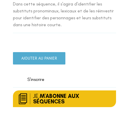
Dans cette séquence, il s’agira d’identifier les
substituts pronominaux, lexicaux et de les réinvestir
pour identifier des personnages et leurs substituts
dans une histoire courte.
quantité
de
AJOUTER AU PANIER
Les
substituts
S'inscrire
JE
M'ABONNE AUX
SÉQUENCES