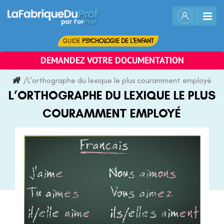
Skip
to
content
GUIDE
PSYCHOLOGIE DE L'ENFANT
DEMANDEZ VOTRE DOCUMENTATION
/
L’orthographe du lexique le plus couramment employé
L’ORTHOGRAPHE DU LEXIQUE LE PLUS
COURAMMENT EMPLOYÉ