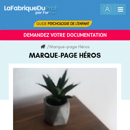
Skip
to
content
GUIDE
PSYCHOLOGIE DE L'ENFANT
DEMANDEZ VOTRE DOCUMENTATION
/
Marque-page Héros
MARQUE-PAGE HÉROS