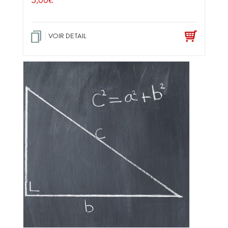
5,00
€
VOIR DETAIL