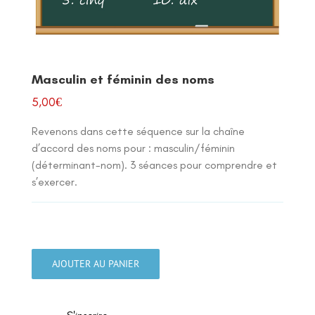
Masculin et féminin des noms
5,00
€
Revenons dans cette séquence sur la chaîne
d’accord des noms pour : masculin/féminin
(déterminant-nom). 3 séances pour comprendre et
s’exercer.
quantité
de
AJOUTER AU PANIER
Masculin
et
féminin