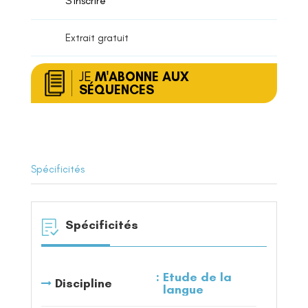
S'inscrire
des
noms
Extrait gratuit
JE
M'ABONNE AUX
SÉQUENCES
Spécificités
Spécificités
Etude de la
Discipline
langue