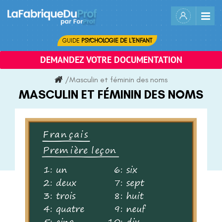
Skip
to
content
GUIDE
PSYCHOLOGIE DE L'ENFANT
DEMANDEZ VOTRE DOCUMENTATION
/
Masculin et féminin des noms
MASCULIN ET FÉMININ DES NOMS