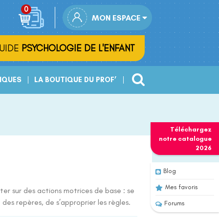
MON ESPACE
UIDE
PSYCHOLOGIE DE L'ENFANT
IQUES
LA BOUTIQUE DU PROF’
Téléchargez
notre
catalogue
2026
Blog
Mes favoris
ter sur des actions motrices de base : se
 des repères, de s’approprier les règles.
Forums