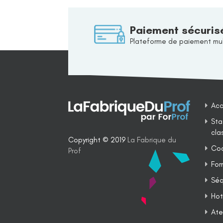
Paiement sécuris
Plateforme de paiement mul
Acc
Sta
cla
Copyright © 2019
La Fabrique du
Coa
Prof
For
Séq
Hot
Ate