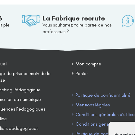
é
La Fabrique recrute
tiple
Vous souhaitez faire partie de nos
professeurs ?
ueil
Mon compte
ge de prise en main de la
Panier
sse
ching Pédagogique
Politique de confidentialité
mation au numérique
Mentions légales
uences Pédagogiques
Conditions générales d’utilisa
line
Conditions générales de ven
liers pédagogiques
Politique de cookies (UE)