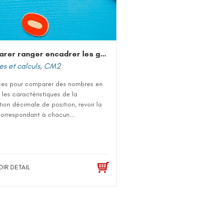
Comparer ranger encadrer les grands nombres entiers
s et calculs
,
CM2
ces pour comparer des nombres en
t les caractéristiques de la
ion décimale de position, revoir la
correspondant à chacun...
OIR DETAIL