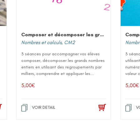
Composer et décomposer les grands nombres entiers
Nombres et calculs
,
CM2
Nombre
3 séances pour accompagner vos élèves
3 séan
composer, décomposer les grands nombres
utilisan
entiers en utilisant des regroupements par
numérat
milliers, comprendre et appliquer les...
valeur 
5,00
€
5,00
€
VOIR DETAIL
V