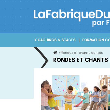
Skip
to
content
COACHINGS & STAGES
FORMATION CO
/
Rondes et chants dansés
RONDES ET CHANTS