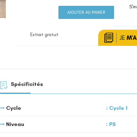
S'in
AJOUTER AU PANIER
quantité
de
Rondes
Extrait gratuit
et
JE
M'
chants
dansés
Spécificités
Cycle
Cycle 1
Niveau
PS