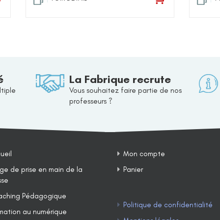
é
La Fabrique recrute
tiple
Vous souhaitez faire partie de nos
professeurs ?
ueil
Mon compte
ge de prise en main de la
Panier
sse
ching Pédagogique
Politique de confidentialité
mation au numérique