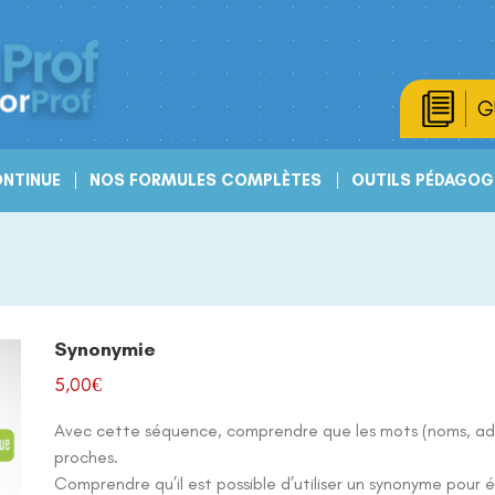
G
NTINUE
NOS FORMULES COMPLÈTES
OUTILS PÉDAGOG
Synonymie
5,00
€
Avec cette séquence, comprendre que les mots (noms, adje
proches.
Comprendre qu’il est possible d’utiliser un synonyme pour é