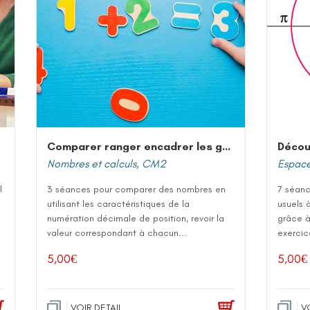
Comparer ranger encadrer les grands nombres entiers
Décou
Nombres et calculs
,
CM2
Espace
l
3 séances pour comparer des nombres en
7 séanc
utilisant les caractéristiques de la
usuels à
numération décimale de position, revoir la
grâce à
valeur correspondant à chacun...
exercic
5,00
€
5,00
€
VOIR DETAIL
V