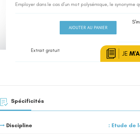
Employer dans le cas d’un mot polysémique, le synonyme qu
S'in
AJOUTER AU PANIER
quantité
de
Synonymie
Extrait gratuit
JE
M'
Spécificités
Discipline
Etude de l