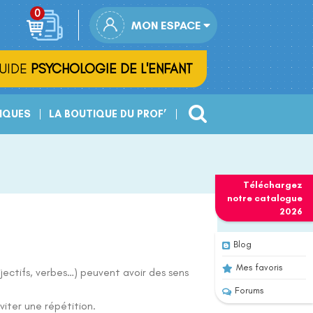
MON ESPACE
UIDE
PSYCHOLOGIE DE L'ENFANT
IQUES
LA BOUTIQUE DU PROF’
Téléchargez
notre
catalogue
2026
Blog
Mes favoris
ctifs, verbes…) peuvent avoir des sens
Forums
viter une répétition.