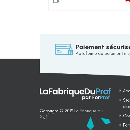
Paiement sécuris
Plateforme de paiement mul
Acc
Sta
cla
Copyright © 2019
La Fabrique du
Coa
Prof
For