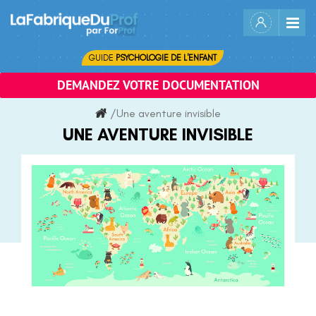
Skip
to
content
GUIDE
PSYCHOLOGIE DE L'ENFANT
DEMANDEZ VOTRE DOCUMENTATION
/
Une aventure invisible
UNE AVENTURE INVISIBLE