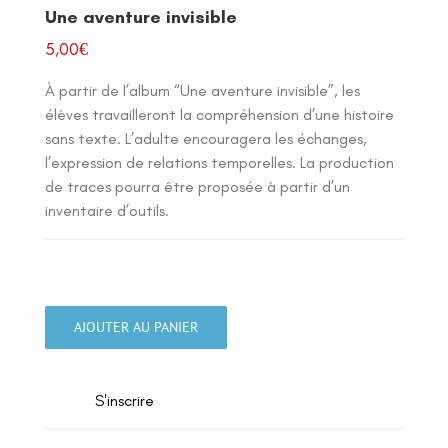
Une aventure invisible
5,00
€
À partir de l’album “Une aventure invisible”, les
élèves travailleront la compréhension d’une histoire
sans texte. L’adulte encouragera les échanges,
l’expression de relations temporelles. La production
de traces pourra être proposée à partir d’un
inventaire d’outils.
quantité
de
AJOUTER AU PANIER
Une
aventure
invisible
S'inscrire