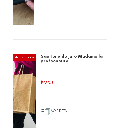
Sac toile de jute Madame la
Stock épuisé
professeure
...
19,90
€
VOIR DETAIL