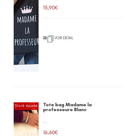
15,90
€
VOIR DETAIL
Tote bag Madame la
Stock épuisé
professeure Blanc
...
16,60
€