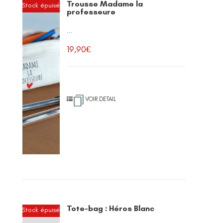
Trousse Madame la
Stock épuisé
professeure
...
19,90
€
VOIR DETAIL
Tote-bag : Héros Blanc
Stock épuisé