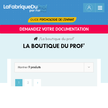
Skip
to
content
GUIDE
PSYCHOLOGIE DE L'ENFANT
DEMANDEZ VOTRE DOCUMENTATION
/
La boutique du prof'
LA BOUTIQUE DU PROF'
Montrer
9 produits
1
2