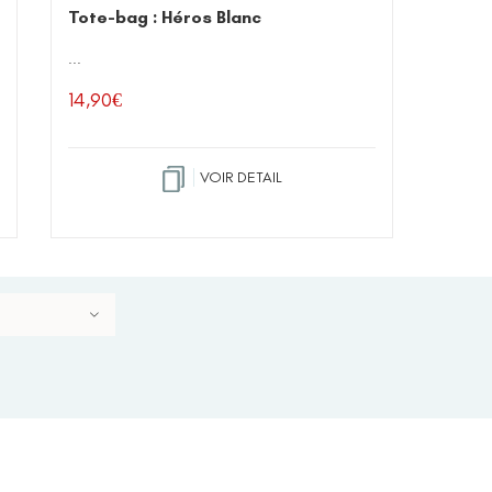
Tote-bag : Héros Blanc
...
14,90
€
VOIR DETAIL