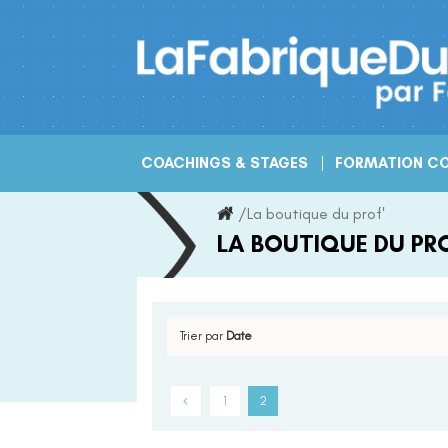
Skip
to
content
COACHINGS & STAGES
FORMATION CO
/
La boutique du prof'
LA BOUTIQUE DU PRO
Trier par
Date
1
2