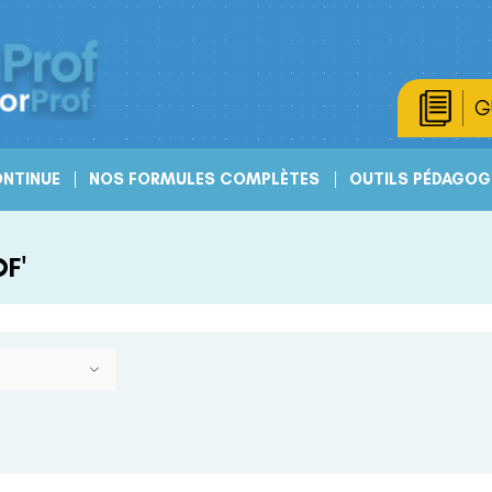
G
NTINUE
NOS FORMULES COMPLÈTES
OUTILS PÉDAGOG
F'