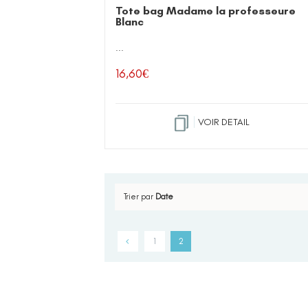
Tote bag Madame la professeure
Blanc
...
16,60
€
VOIR DETAIL
Trier par
Date
1
2