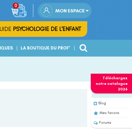
MON ESPACE
UIDE
PSYCHOLOGIE DE L'ENFANT
IQUES
LA BOUTIQUE DU PROF’
Téléchargez
notre
catalogue
2026
Blog
Mes favoris
Forums