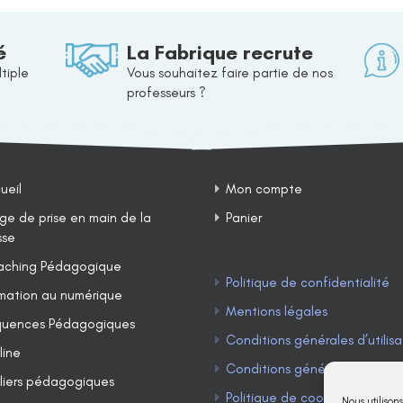
é
La Fabrique recrute
tiple
Vous souhaitez faire partie de nos
professeurs ?
ueil
Mon compte
ge de prise en main de la
Panier
sse
ching Pédagogique
Politique de confidentialité
mation au numérique
Mentions légales
uences Pédagogiques
Conditions générales d’utilisa
line
Conditions générales de ven
liers pédagogiques
Politique de cookies (UE)
Nous utilison