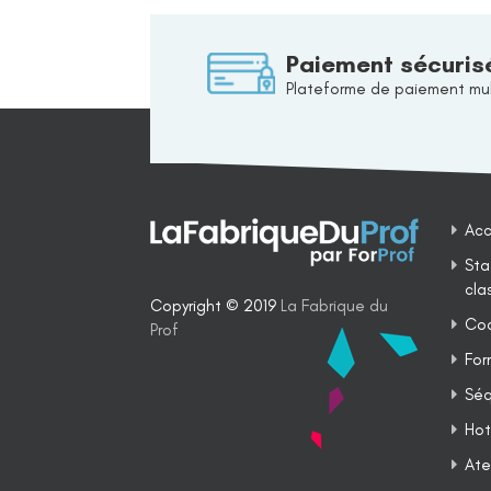
Paiement sécuris
Plateforme de paiement mul
Acc
Sta
cla
Copyright © 2019
La Fabrique du
Coa
Prof
For
Séq
Hot
Ate