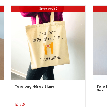
Stock épuisé
Tote bag Héros Blanc
Tote 
Noir
...
...
16,90
€