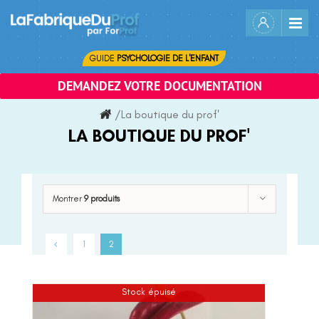
Skip
to
content
GUIDE
PSYCHOLOGIE DE L'ENFANT
DEMANDEZ VOTRE DOCUMENTATION
/
La boutique du prof'
LA BOUTIQUE DU PROF'
Montrer
9 produits
1
2
Stock épuisé