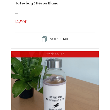
Tote-bag : Héros Blanc
...
14,90
€
VOIR DETAIL
Stock épuisé