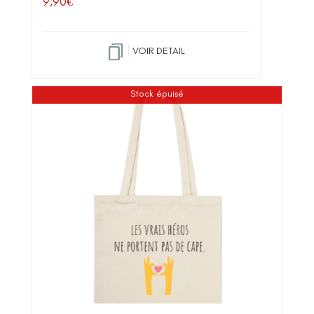
9,90
€
VOIR DETAIL
Stock épuisé