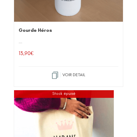
Gourde Héros
...
13,90
€
VOIR DETAIL
Stock épuisé