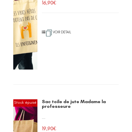
16,90
€
VOIR DETAIL
Sac toile de jute Madame la
Stock épuisé
professeure
...
19,90
€