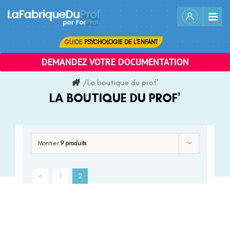
Skip
to
content
GUIDE
PSYCHOLOGIE DE L'ENFANT
DEMANDEZ VOTRE DOCUMENTATION
/
La boutique du prof'
LA BOUTIQUE DU PROF'
Montrer
9 produits
1
2