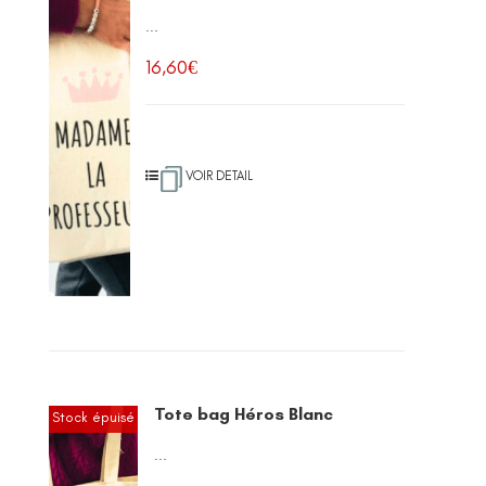
...
16,60
€
VOIR DETAIL
Tote bag Héros Blanc
Stock épuisé
...