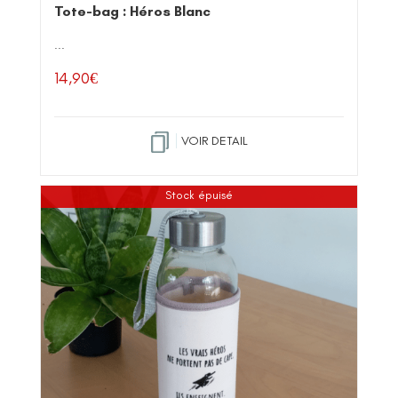
Tote-bag : Héros Blanc
...
14,90
€
VOIR DETAIL
Stock épuisé