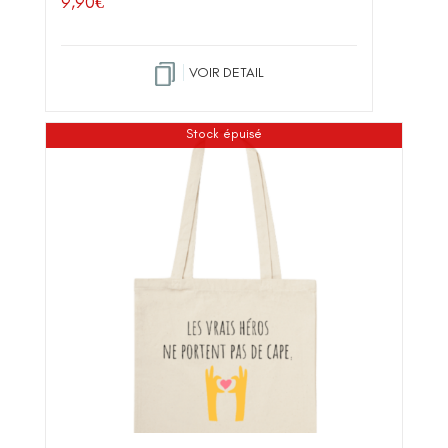
9,90
€
VOIR DETAIL
Stock épuisé