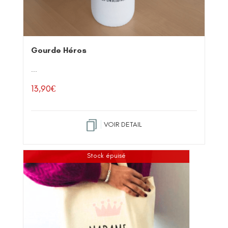
Gourde Héros
...
13,90
€
VOIR DETAIL
Stock épuisé