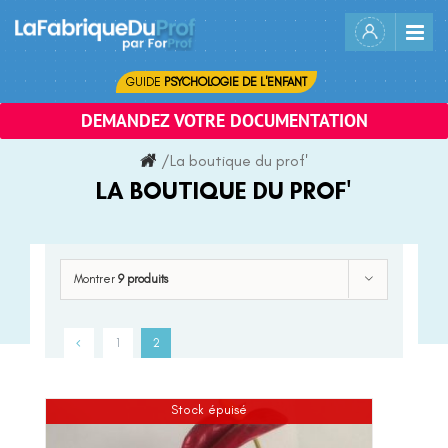
Skip
to
content
GUIDE
PSYCHOLOGIE DE L'ENFANT
DEMANDEZ VOTRE DOCUMENTATION
/
La boutique du prof'
LA BOUTIQUE DU PROF'
Montrer
9 produits
1
2
Stock épuisé