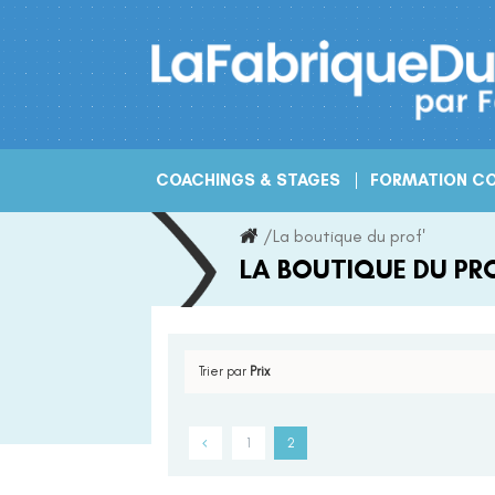
Skip
to
content
COACHINGS & STAGES
FORMATION CO
/
La boutique du prof'
LA BOUTIQUE DU PRO
Trier par
Prix
1
2