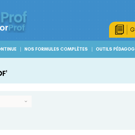
G
NTINUE
NOS FORMULES COMPLÈTES
OUTILS PÉDAGOG
F'