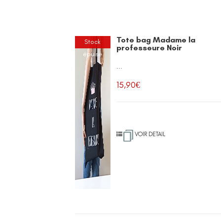
Tote bag Madame la
Stock
professeure Noir
épuisé
...
15,90
€
VOIR DETAIL