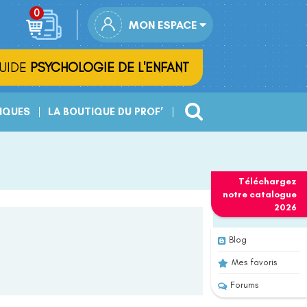
MON ESPACE
UIDE
PSYCHOLOGIE DE L'ENFANT
IQUES
LA BOUTIQUE DU PROF’
Téléchargez
notre
catalogue
2026
Blog
Mes favoris
Forums