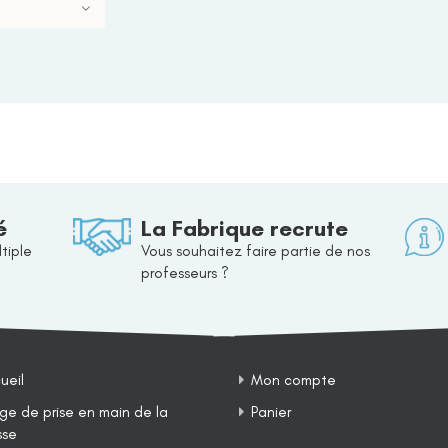
é
La Fabrique recrute
tiple
Vous souhaitez faire partie de nos
professeurs ?
ueil
Mon compte
ge de prise en main de la
Panier
sse