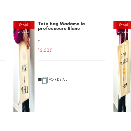
Tote bag Madame la
Stock
Stock
professeure Blanc
épuisé
épuisé
...
16,60
€
VOIR DETAIL