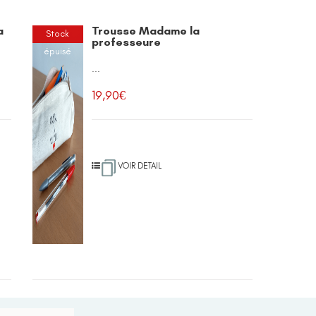
a
Trousse Madame la
Stock
professeure
épuisé
...
19,90
€
VOIR DETAIL