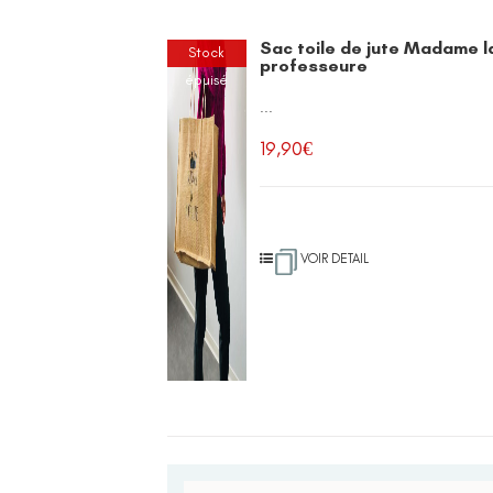
Sac toile de jute Madame l
Stock
professeure
épuisé
...
19,90
€
VOIR DETAIL