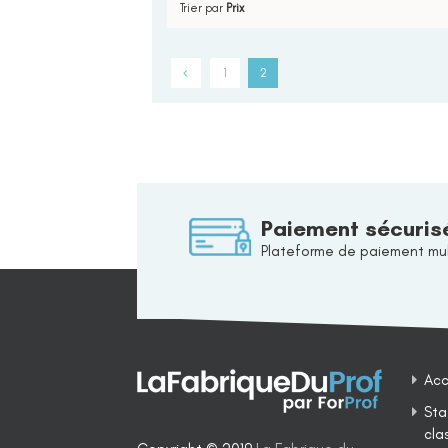
Trier par
Prix
1
2
Paiement sécuris
Plateforme de paiement mul
Acc
Sta
cla